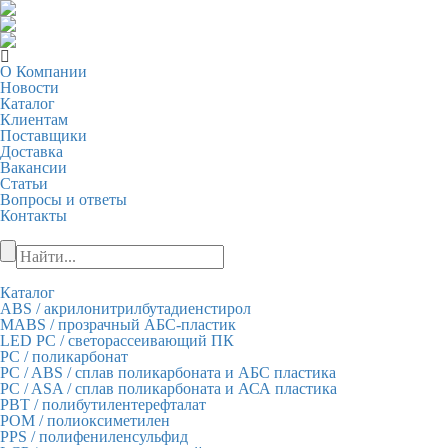
О Компании
Новости
Каталог
Клиентам
Поставщики
Доставка
Вакансии
Статьи
Вопросы и ответы
Контакты
+7 (495) 849-28-28
Каталог
ABS
/ акрилонитрилбутадиенстирол
МАBS
/ прозрачный АБС-пластик
LED PC
/ cветорассеивающий ПК
PC
/ поликарбонат
PC / ABS
/ сплав поликарбоната и АБС пластика
PC / ASA
/ сплав поликарбоната и АСА пластика
PBT
/ полибутилентерефталат
POM
/ полиоксиметилен
PPS
/ полифениленсульфид