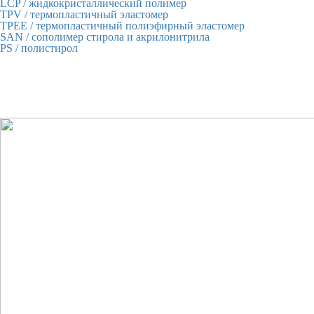
LCP
/ жидкокристаллический полимер
TPV
/ термопластичный эластомер
ТРЕЕ
/ термопластичный полиэфирный эластомер
SAN
/ сополимер стирола и акрилонитрила
PS
/ полистирол