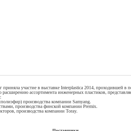
приняла участие в выставке Interplastica 2014, проходившей в 
о расширению ассортимента инженерных пластиков, представля
:
ныйполиэфир) производства компании Samyang.
твами, производства финской компании Premix.
кторов, производства компании Toray.
Поставщики