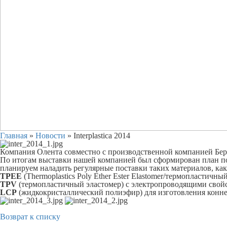
Главная
»
Новости
»
Interplastica 2014
Компания Олента совместно с производственной компанией Берг 
По итогам выставки нашей компанией был сформирован план п
планируем наладить регулярные поставки таких материалов, как
TPEE
(Thermoplastics Poly Ether Ester Elastomer/термопластич
TPV
(термопластичный эластомер) с электропроводящими свойс
LCP
(жидкокристаллический полиэфир) для изготовления конне
Возврат к списку