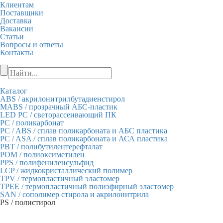
Клиентам
Поставщики
Доставка
Вакансии
Статьи
Вопросы и ответы
Контакты
+7 (495) 849-28-28
Каталог
ABS
/ акрилонитрилбутадиенстирол
МАBS
/ прозрачный АБС-пластик
LED PC
/ cветорассеивающий ПК
PC
/ поликарбонат
PC / ABS
/ сплав поликарбоната и АБС пластика
PC / ASA
/ сплав поликарбоната и АСА пластика
PBT
/ полибутилентерефталат
POM
/ полиоксиметилен
PPS
/ полифениленсульфид
LCP
/ жидкокристаллический полимер
TPV
/ термопластичный эластомер
ТРЕЕ
/ термопластичный полиэфирный эластомер
SAN
/ сополимер стирола и акрилонитрила
PS
/ полистирол