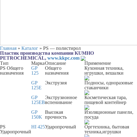
Главная
»
Каталог
»
PS — полистирол
Пластик производства компании KUMHO
PETROCHEMICAL,
www.kkpc.com
Тип
Марка
Описание
Применение
PS Общего
GP
Общего
Кухонная техника,
назначения
125
назначения
игрушки, вешалки
GP
Экструзия
Подносы, одноразовые
125E
стаканчики
GP
Экструзионное
Косметическая тара,
125EB
вспенивание
пищевой контейнер
GP
Высокая
Изоляционные панели,
150K
прочность
посуда
PS
HI 425
Ударопрочный
Оргтехника, бытовая
Ударопрочный
техника,игрушки